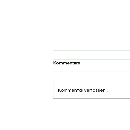
Kommentare
Kommentar verfassen...
1. Tannen Cross-Lauf by
Demminer SV 91