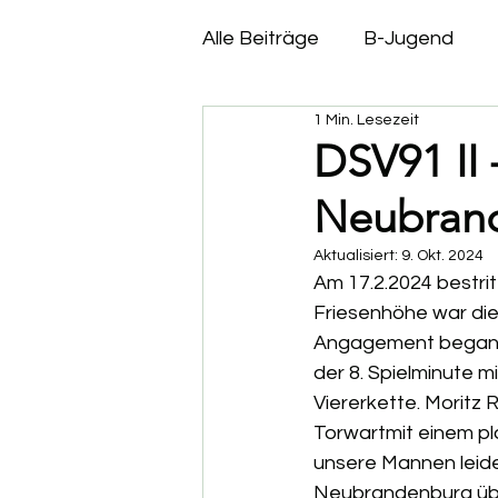
Alle Beiträge
B-Jugend
1 Min. Lesezeit
C- Jugend
D- Jugend
DSV91 II
Neubran
Aktualisiert:
9. Okt. 2024
Am 17.2.2024 bestrit
Friesenhöhe war die
Angagement begann 
der 8. Spielminute mi
Viererkette. Moritz
Torwartmit einem pl
unsere Mannen leider
Neubrandenburg übe