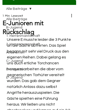
Alle Beiträge
1 Min. Lesezeit
Alle Beiträge
E-Junioren mit
B-Jugend
Rückschlag
1. Herrenmannschaft
Unsere E musste leider die 3 Punkte 
2. Herrenmannschaft
an die Gäste abtreten. Das Spiel 
begann mit sehr viel Druck aus den 
Alte Herren
eigenen Reihen. Dabei gelang es 
C- Jugend
uns auch etliche Torchancen 
herauszuarbeiten die aber vom 
D- Jugend
gegnerischen Torhüter vereitelt 
E- Jugend
wurden. Das gab dem Gegner 
natürlich Anlass dazu selbst 
Angriffe herauszuspielen. Die 
Gäste spielten eine Führung 
heraus. Wir ließen uns nicht 