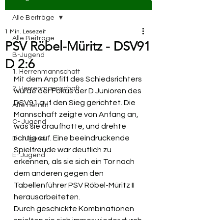
Alle Beiträge
1 Min. Lesezeit
Alle Beiträge
PSV Röbel-Müritz - DSV91
B-Jugend
D 2:6
1. Herrenmannschaft
Mit dem Anpfiff des Schiedsrichters 
2. Herrenmannschaft
wurde der Fokus der D Junioren des 
DSV91 auf den Sieg gerichtet. Die 
Alte Herren
Mannschaft zeigte von Anfang an, 
C- Jugend
was sie draufhatte, und drehte 
richtig auf. Eine beeindruckende 
D- Jugend
Spielfreude war deutlich zu 
E- Jugend
erkennen, als sie sich ein Tor nach 
dem anderen gegen den 
Tabellenführer PSV Röbel-Müritz II 
herausarbeiteten.
Durch geschickte Kombinationen 