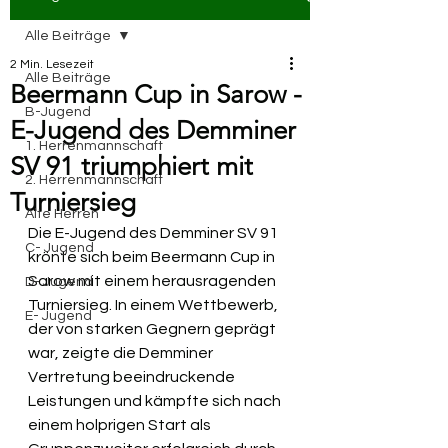
Alle Beiträge
2 Min. Lesezeit
Alle Beiträge
Beermann Cup in Sarow -
B-Jugend
E-Jugend des Demminer
1. Herrenmannschaft
SV 91 triumphiert mit
2. Herrenmannschaft
Turniersieg
Alte Herren
Die E-Jugend des Demminer SV 91 
C- Jugend
krönte sich beim Beermann Cup in 
Sarow mit einem herausragenden 
D- Jugend
Turniersieg. In einem Wettbewerb, 
E- Jugend
der von starken Gegnern geprägt 
war, zeigte die Demminer 
Vertretung beeindruckende 
Leistungen und kämpfte sich nach 
einem holprigen Start als 