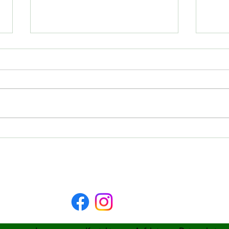
Sponsorenturnier 2025
Neue
E-Ju
91