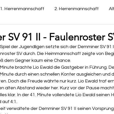
1. Herrenmannschaft
2. Herrenmannschaft
Al
E- Jugend
SV 91 II - Faulenroster S
 Spiel der Jugendligen setzte sich der Demminer SV 91 II
nroster SV durch. Die Heimmannschaft zeigte von Begi
ließ dem Gegner kaum eine Chance.
n Minute brachte Lio Ewald die Gastgeber in Führung. De
 Minute durch einen schnellen Konter ausgleichen und d
en. Doch die Freude währte nur kurz. Lio Ewald traf erne
den alten Abstand wieder her. Kurz vor der Pause mach
les klar. In der 41. Minute vollendete Lio Ewald seinen H
 auf 4:1.
zeit verwaltete der Demminer SV 91 II seinen Vorsprun