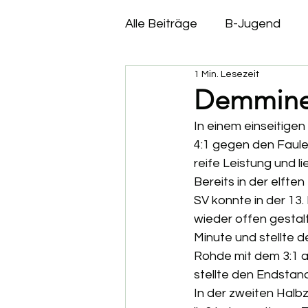
Alle Beiträge
B-Jugend
1 Min. Lesezeit
C- Jugend
D- Jugend
Demminer 
In einem einseitigen
4:1 gegen den Faule
reife Leistung und 
Bereits in der elfte
SV konnte in der 13.
wieder offen gestalt
Minute und stellte 
Rohde mit dem 3:1 al
stellte den Endstand
In der zweiten Halb