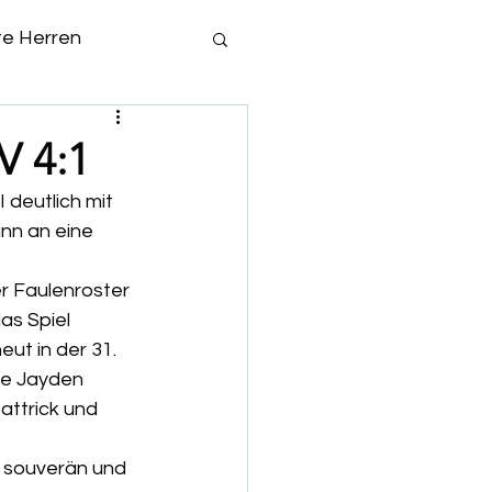
te Herren
V 4:1
 deutlich mit 
nn an eine 
r Faulenroster 
as Spiel 
ut in der 31. 
te Jayden 
attrick und 
g souverän und 