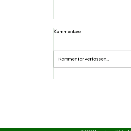
Kommentare
Kommentar verfassen...
1. Tannen Cross-Lauf by
Demminer SV 91