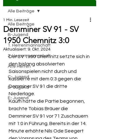
Alle Beiträge
1 Min. Lesezeit
Alle Beiträge
Demminer SV 91 - SV
B-Jugend
1950 Chemnitz 3:0
1. Herrenmannschaft
Aktualisiert:
9. Okt. 2024
2. Herrenmannschaft
Der 
SV 1950 Chemnitz
 setzte sich in 
den bislang absolvierten 
Alte Herren
Saisonspielen nicht durch und 
C- Jugend
kassierte mit dem 0:3 gegen die 
Demminer SV 91
 die dritte 
D- Jugend
Niederlage.
E- Jugend
Kaum hatte die Partie begonnen, 
brachte 
Tobias Bräuer
 die 
Demminer SV 91 vor 71 Zuschauern 
mit 1:0 in Führung. Bereits in der 14. 
Minute erhöhte 
Nils Ode Seegert
den Vorsprung des Teams von 