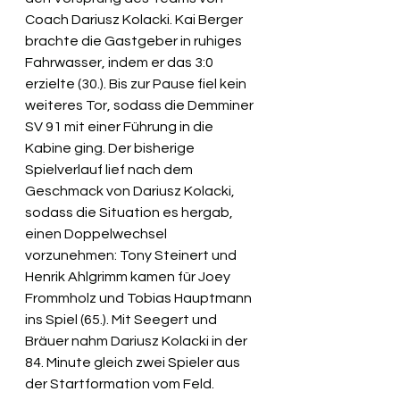
Coach Dariusz Kolacki. 
Kai Berger
brachte die Gastgeber in ruhiges 
Fahrwasser, indem er das 3:0 
erzielte (30.). Bis zur Pause fiel kein 
weiteres Tor, sodass die Demminer 
SV 91 mit einer Führung in die 
Kabine ging. Der bisherige 
Spielverlauf lief nach dem 
Geschmack von Dariusz Kolacki, 
sodass die Situation es hergab, 
einen Doppelwechsel 
vorzunehmen: 
Tony Steinert
 und 
Henrik Ahlgrimm
 kamen für 
Joey 
Frommholz
 und 
Tobias Hauptmann
ins Spiel (65.). Mit Seegert und 
Bräuer nahm Dariusz Kolacki in der 
84. Minute gleich zwei Spieler aus 
der Startformation vom Feld. 