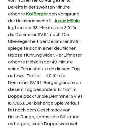
von Trainer Heiko Runge her (6.). 
Bereits in der zwölften Minute 
erhöhte 
Kai Berger
 den Vorsprung 
der Heimmannschaft. 
Justin Möhle
legte in der 38. Minute zum 3:0 für 
die Demminer SV 91 nach. Die 
Überlegenheit der Demminer SV 91 
spiegelte sich in einer deutlichen 
Halbzeitführung wider. Per Elfmeter 
erhöhte Möhle in der 49. Minute 
seine Torausbeute an diesem Tag 
auf zwei Treffer – 4:0 für die 
Demminer SV 91. Berger glänzte an 
diesem Tag besonders. Er traf im 
Doppelpack für die Demminer SV 91 
(67./86.). Der bisherige Spielverlauf 
lief nach dem Geschmack von 
Heiko Runge, sodass die Situation 
es hergab, einen Doppelwechsel 