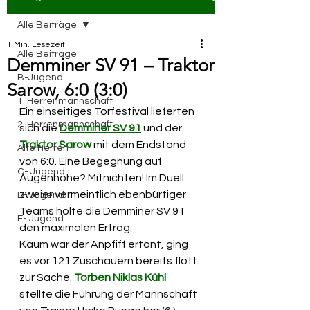
Alle Beiträge
1 Min. Lesezeit
Alle Beiträge
Demminer SV 91 – Traktor
B-Jugend
Sarow, 6:0 (3:0)
1. Herrenmannschaft
Ein einseitiges Torfestival lieferten 
2. Herrenmannschaft
sich die 
Demminer SV 91
 und der 
Traktor Sarow
 mit dem Endstand 
Alte Herren
von 6:0. Eine Begegnung auf 
C- Jugend
Augenhöhe? Mitnichten! Im Duell 
zweier vermeintlich ebenbürtiger 
D- Jugend
Teams holte die Demminer SV 91 
E- Jugend
den maximalen Ertrag.
Kaum war der Anpfiff ertönt, ging 
es vor 121 Zuschauern bereits flott 
zur Sache. 
Torben Niklas Kühl
stellte die Führung der Mannschaft 