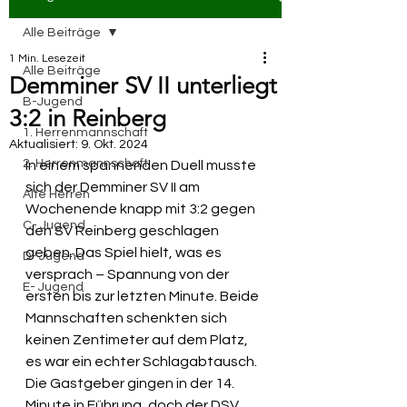
Alle Beiträge
1 Min. Lesezeit
Alle Beiträge
Demminer SV II unterliegt
B-Jugend
3:2 in Reinberg
1. Herrenmannschaft
Aktualisiert:
9. Okt. 2024
2. Herrenmannschaft
In einem spannenden Duell musste 
sich der Demminer SV II am 
Alte Herren
Wochenende knapp mit 3:2 gegen 
C- Jugend
den SV Reinberg geschlagen 
geben. Das Spiel hielt, was es 
D- Jugend
versprach – Spannung von der 
E- Jugend
ersten bis zur letzten Minute. Beide 
Mannschaften schenkten sich 
keinen Zentimeter auf dem Platz, 
es war ein echter Schlagabtausch.
Die Gastgeber gingen in der 14. 
Minute in Führung, doch der DSV 