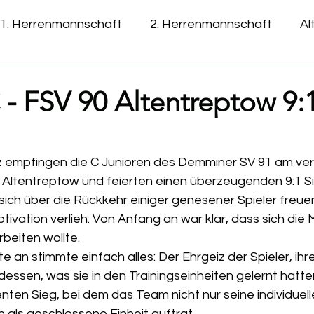
1. Herrenmannschaft
2. Herrenmannschaft
Al
E- Jugend
- FSV 90 Altentreptow 9:
z empfingen die C Junioren des Demminer SV 91 am v
 Altentreptow und feierten einen überzeugenden 9:1 Si
 sich über die Rückkehr einiger genesener Spieler freu
ivation verlieh. Von Anfang an war klar, dass sich die
rbeiten wollte.
e an stimmte einfach alles: Der Ehrgeiz der Spieler, ihr
ssen, was sie in den Trainingseinheiten gelernt hatten
ten Sieg, bei dem das Team nicht nur seine individuell
 als geschlossene Einheit auftrat.