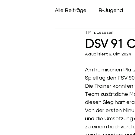
Alle Beiträge
B-Jugend
1 Min. Lesezeit
C- Jugend
D- Jugend
DSV 91 C 
Aktualisiert:
9. Okt. 2024
Am heimischen Plat
Spieltag den FSV 90
Die Trainer konnten
Team zusätzliche Mot
diesen Sieg hart era
Von der ersten Minut
und die Umsetzung de
zu einem hochverdien
zeigte, sondern auch