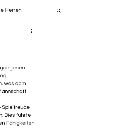
te Herren
1
ergangenen 
eg.
en, was dem 
 Mannschaft 
e Spielfreude 
. Dies führte 
en Fähigkeiten 