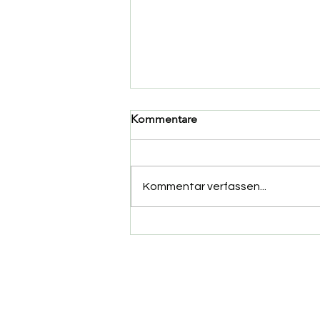
Kommentare
Kommentar verfassen...
1. Tannen Cross-Lauf by
Demminer SV 91