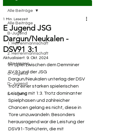
Alle Beiträge
1 Min. Lesezeit
Alle Beiträge
E Jugend JSG
B-Jugend
Dargun/Neukalen -
1. Herrenmannschaft
DSV91 3:1
2. Herrenmannschaft
Aktualisiert:
9. Okt. 2024
Alte Herren
Im Spiel zwischen dem Demminer 
SV 91und der JSG 
C- Jugend
Dargun/Neukalen unterlag der DSV 
D- Jugend
trotz einer starken spielerischen 
Leistung mit 1:3. Trotz dominanter 
E- Jugend
Spielphasen und zahlreicher 
Chancen gelang es nicht, diese in 
Tore umzuwandeln. Besonders 
herausragend war die Leistung der 
DSV91-Torhüterin, die mit 