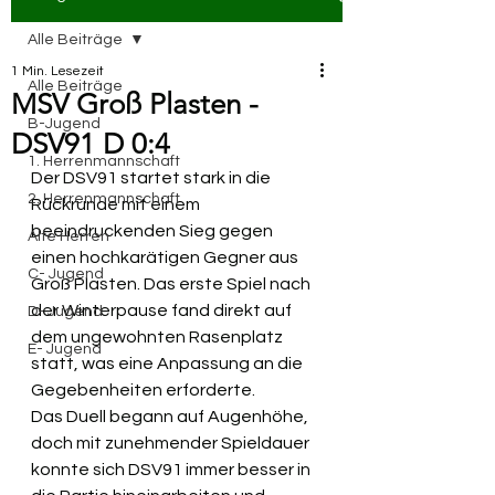
Alle Beiträge
1 Min. Lesezeit
Alle Beiträge
MSV Groß Plasten -
B-Jugend
DSV91 D 0:4
1. Herrenmannschaft
Der DSV91 startet stark in die 
2. Herrenmannschaft
Rückrunde mit einem 
beeindruckenden Sieg gegen 
Alte Herren
einen hochkarätigen Gegner aus 
C- Jugend
Groß Plasten. Das erste Spiel nach 
der Winterpause fand direkt auf 
D- Jugend
dem ungewohnten Rasenplatz 
E- Jugend
statt, was eine Anpassung an die 
Gegebenheiten erforderte.
Das Duell begann auf Augenhöhe, 
doch mit zunehmender Spieldauer 
konnte sich DSV91 immer besser in 