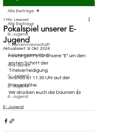
Alle Beiträge
1 Min. Lesezeit
Alle Beiträge
Pokalspiel unserer E-
B-Jugend
Jugend
1. Herrenmannschaft
Aktualisiert:
9. Okt. 2024
2. Herrenmannschaft
Heute geht's für unsere "E" um den 
ersten Schritt der 
Alte Herren
Titelverteidigung. 
C- Jugend
Anstoß ist 11:30 Uhr auf der 
Friesenhöhe. 
D- Jugend
Wir drücken euch die Daumen 👍
E- Jugend
E- Jugend