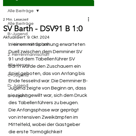
Alle Beiträge
2 Min. Lesezeit
Alle Beiträge
SV Barth - DSV91 B 1:0
B-Jugend
Aktualisiert:
9. Okt. 2024
In einem mit Spannung erwarteten 
1. Herrenmannschaft
Duell zwischen dem Demminer SV 
2. Herrenmannschaft
91 und dem Tabellenführer SV 
Alte Herren
Barth wurde den Zuschauern ein 
Spiel geboten, das von Anfang bis 
C- Jugend
Ende fesselnd war. Die Demminer B-
D- Jugend
Jugend zeigte von Beginn an, dass 
sie nicht gewillt war, sich dem Druck 
E- Jugend
des Tabellenführers zu beugen.
Die Anfangsphase war geprägt 
von intensiven Zweikämpfen im 
Mittelfeld, wobei der Gastgeber 
die erste Tormöglichkeit 